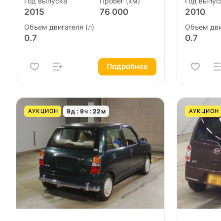
Год выпуска
Пробег (км)
Год выпус
2015
76 000
2010
Объем двигателя (л)
Объем дви
0.7
0.7
Подробнее
9
д
9
ч
22
м
АУКЦИОН
АУКЦИОН