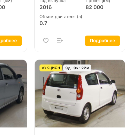
г (км)
Год выпуска
Пробег (км)
00
2016
82 000
Объем двигателя (л)
0.7
робнее
Подробнее
9
д
9
ч
22
м
АУКЦИОН