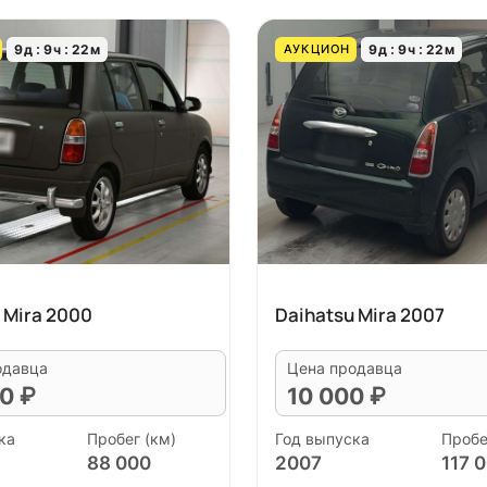
9
д
9
ч
22
м
9
д
9
ч
22
м
АУКЦИОН
 Mira 2000
Daihatsu Mira 2007
одавца
Цена продавца
0 ₽
10 000 ₽
ка
Пробег (км)
Год выпуска
Пробе
88 000
2007
117 