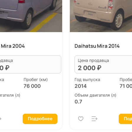
 Mira 2004
Daihatsu Mira 2014
одавца
Цена продавца
0 ₽
2 000 ₽
ка
Пробег (км)
Год выпуска
Пробе
76 000
2014
71 0
гателя (л)
Объем двигателя (л)
0.7
Подробнее
Под