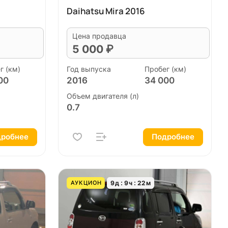
Daihatsu Mira 2016
Цена продавца
5 000 ₽
г (км)
Год выпуска
Пробег (км)
00
2016
34 000
Объем двигателя (л)
0.7
робнее
Подробнее
9
д
9
ч
22
м
АУКЦИОН