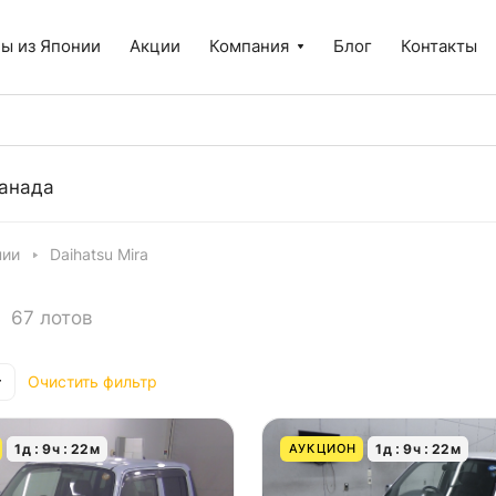
ы из Японии
Акции
Компания
Блог
Контакты
анада
нии
Daihatsu Mira
67 лотов
Очистить фильтр
1
д
9
ч
22
м
1
д
9
ч
22
м
АУКЦИОН