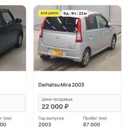
9
д
9
ч
22
м
АУКЦИОН
Daihatsu Mira 2003
Цена продавца
22 000 ₽
г (км)
Год выпуска
Пробег (км)
000
2003
87 000