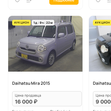
Подробнее
1
д
9
ч
22
м
АУКЦИОН
АУКЦИОН
Daihatsu Mira 2015
Daihatsu
Цена продавца
Цена пр
16 000 ₽
9 000