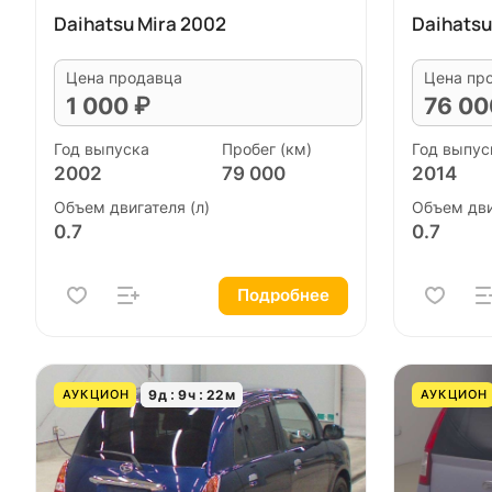
Daihatsu Mira 2002
Daihatsu
Цена продавца
Цена пр
1 000 ₽
76 00
Год выпуска
Пробег (км)
Год выпус
2002
79 000
2014
Объем двигателя (л)
Объем дви
0.7
0.7
Подробнее
9
д
9
ч
22
м
АУКЦИОН
АУКЦИОН