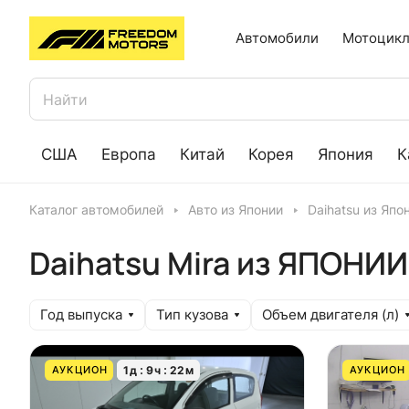
Автомобили
Мотоцикл
США
Европа
Китай
Корея
Япония
К
Каталог автомобилей
Авто из Японии
Daihatsu из Япо
Daihatsu Mira из ЯПОНИИ
Год выпуска
Тип кузова
Объем двигателя (л)
1
д
9
ч
22
м
АУКЦИОН
АУКЦИОН