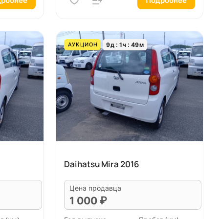
робнее
Подробнее
9
д
1
ч
49
м
АУКЦИОН
Daihatsu Mira 2016
Цена продавца
1 000 ₽