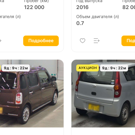
ка
Пробег (км)
Год выпуска
Пробе
122 000
2016
82 0
гателя (л)
Объем двигателя (л)
0.7
Подробнее
Под
9
д
9
ч
22
м
9
д
9
ч
22
м
АУКЦИОН