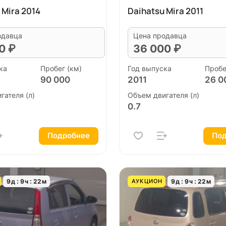
 Mira 2014
Daihatsu Mira 2011
одавца
Цена продавца
0 ₽
36 000 ₽
ка
Пробег (км)
Год выпуска
Пробе
90 000
2011
26 0
гателя (л)
Объем двигателя (л)
0.7
Подробнее
Под
9
д
9
ч
22
м
9
д
9
ч
22
м
АУКЦИОН