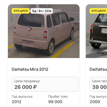
9
д
9
ч
22
м
АУКЦИОН
АУКЦИОН
Daihatsu Mira 2012
Daihatsu
Цена продавца
Цена пр
26 000 ₽
39 00
Год выпуска
Пробег (км)
Год выпус
2012
99 000
2000