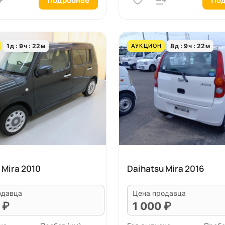
Подробнее
Под
1
д
9
ч
22
м
8
д
9
ч
22
м
АУКЦИОН
 Mira 2010
Daihatsu Mira 2016
одавца
Цена продавца
 ₽
1 000 ₽