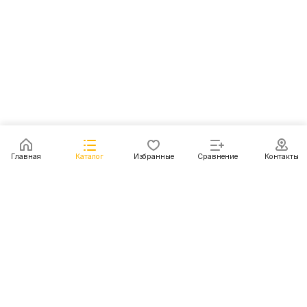
Главная
Каталог
Избранные
Сравнение
Контакты
Каталог
Акции
Блог
Контакты
+7 (499) 112-31-81
г. Москва, Шмитовский пр-д, д. 1