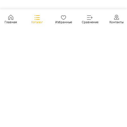
Главная
Каталог
Избранные
Сравнение
Контакты
Каталог
Акции
Блог
Контакты
+7 (499) 112-31-81
г. Москва, Шмитовский пр-д, д. 1
© 2011 - 2026 Покупка и доставка авто из США, Китая,
Южной Кореи, Японии и европейских стран
Конфиденциальность