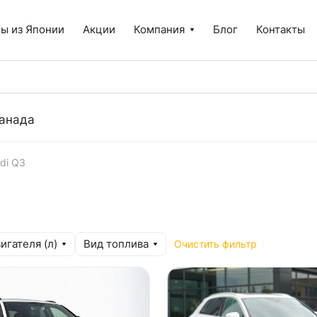
ы из Японии
Акции
Компания
Блог
Контакты
анада
di Q3
игателя (л)
Вид топлива
Очистить фильтр