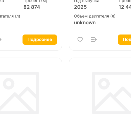
ка
Пробег (км)
Год выпуска
Пробе
82 874
2025
12 4
гателя (л)
Объем двигателя (л)
n
unknown
Подробнее
Под