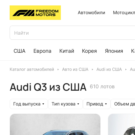
Автомобили
Мотоцикл
США
Европа
Китай
Корея
Япония
К
Каталог автомобилей
Авто из США
Audi из США
Au
Audi Q3 из США
610 лотов
Год выпуска
Тип кузова
Привод
Объем дв