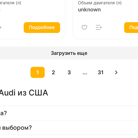
гателя (л)
Объем двигателя (л)
n
unknown
Подробнее
Под
Загрузить еще
1
2
3
...
31
Audi из США
на?
м выбором?