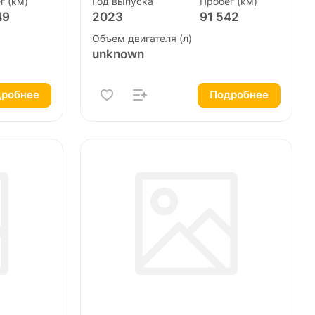
г (км)
Год выпуска
Пробег (км)
49
2023
91 542
Объем двигателя (л)
unknown
робнее
Подробнее