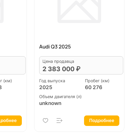
Audi Q3 2025
Цена продавца
2 383 000 ₽
г (км)
Год выпуска
Пробег (км)
8
2025
60 276
Объем двигателя (л)
unknown
робнее
Подробнее