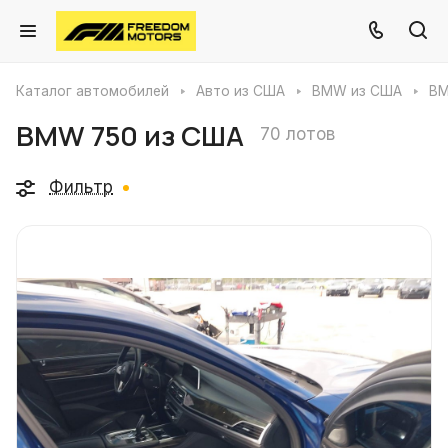
Каталог автомобилей
Авто из США
BMW из США
BM
BMW 750 из США
70 лотов
Фильтр