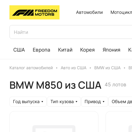
Автомобили
Мотоцикл
США
Европа
Китай
Корея
Япония
К
Каталог автомобилей
Авто из США
BMW из США
B
BMW M850 из США
45 лотов
Год выпуска
Тип кузова
Привод
Объем дв