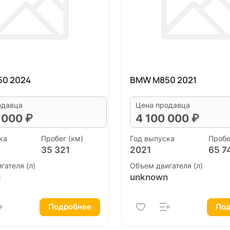
0 2024
BMW M850 2021
одавца
Цена продавца
 000 ₽
4 100 000 ₽
ка
Пробег (км)
Год выпуска
Пробе
35 321
2021
65 7
гателя (л)
Объем двигателя (л)
n
unknown
Подробнее
Под