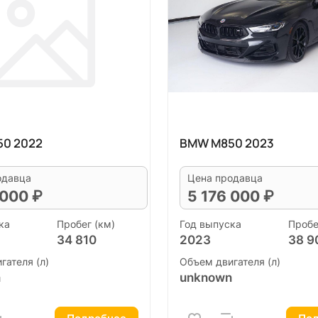
0 2022
BMW M850 2023
одавца
Цена продавца
 000 ₽
5 176 000 ₽
ка
Пробег (км)
Год выпуска
Пробе
34 810
2023
38 9
гателя (л)
Объем двигателя (л)
n
unknown