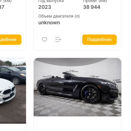
г (км)
Год выпуска
Пробег (км)
87
2023
38 944
Объем двигателя (л)
unknown
робнее
Подробнее