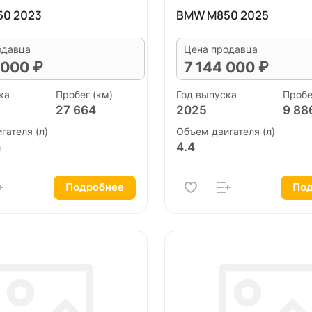
0 2023
BMW M850 2025
одавца
Цена продавца
 000 ₽
7 144 000 ₽
ка
Пробег (км)
Год выпуска
Пробе
27 664
2025
9 88
гателя (л)
Объем двигателя (л)
n
4.4
Подробнее
Под