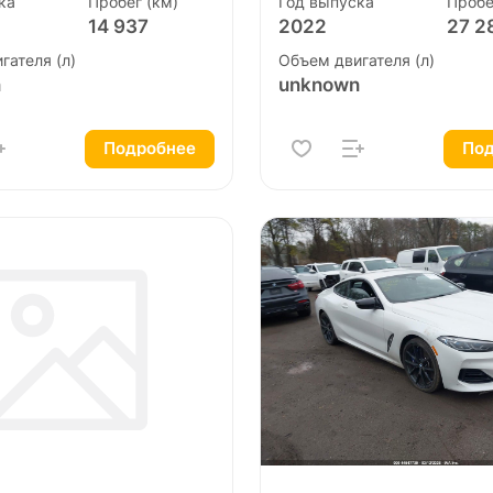
ка
Пробег (км)
Год выпуска
Пробе
14 937
2022
27 2
гателя (л)
Объем двигателя (л)
n
unknown
Подробнее
Под