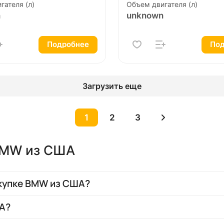
гателя (л)
Объем двигателя (л)
n
unknown
Подробнее
Под
Загрузить еще
1
2
3
BMW из США
купке BMW из США?
А?