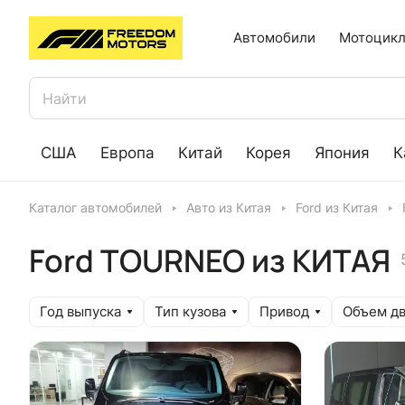
Автомобили
Мотоцикл
США
Европа
Китай
Корея
Япония
К
Каталог автомобилей
Авто из Китая
Ford из Китая
Ford TOURNEO из КИТАЯ
Год выпуска
Тип кузова
Привод
Объем дв