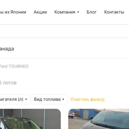
ы из Японии
Акции
Компания
Блог
Контакты
анада
Ford TOURNEO
5 лотов
игателя (л)
Вид топлива
Очистить фильтр